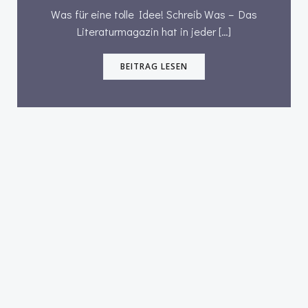
Was für eine tolle Idee! Schreib Was – Das
Literaturmagazin hat in jeder […]
BEITRAG LESEN