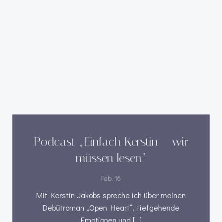
Podcast „Einfach Kerstin – wir
müssen lesen“
Feb. 16
Mit Kerstin Jakobs spreche ich über meinen
Debütroman „Open Heart“, tiefgehende
Emotionen und […]