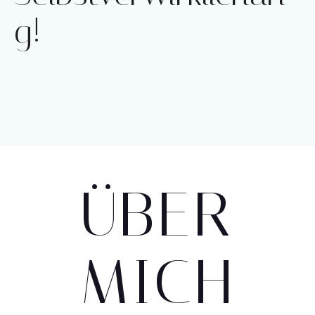
g!
ÜBER
MICH